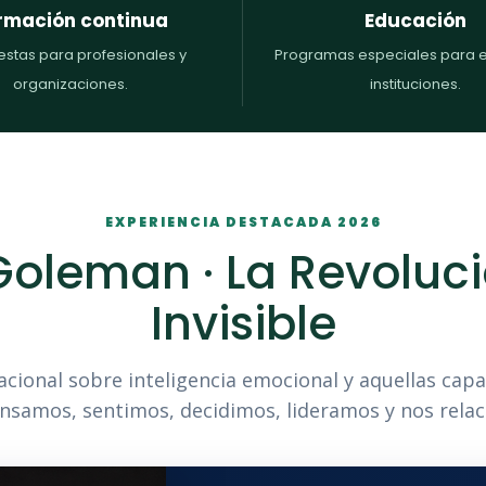
rmación continua
Educación
stas para profesionales y
Programas especiales para e
organizaciones.
instituciones.
EXPERIENCIA DESTACADA 2026
Goleman · La Revoluci
Invisible
acional sobre inteligencia emocional y aquellas capa
samos, sentimos, decidimos, lideramos y nos rela