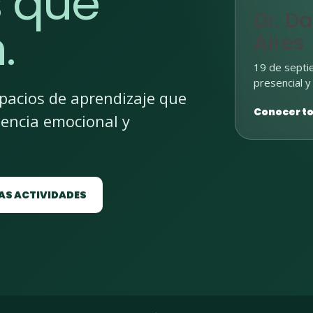
s que
Dr. D
.
Aires
19 de septie
presencial y 
acios de aprendizaje que
Conocer to
gencia emocional y
AS ACTIVIDADES